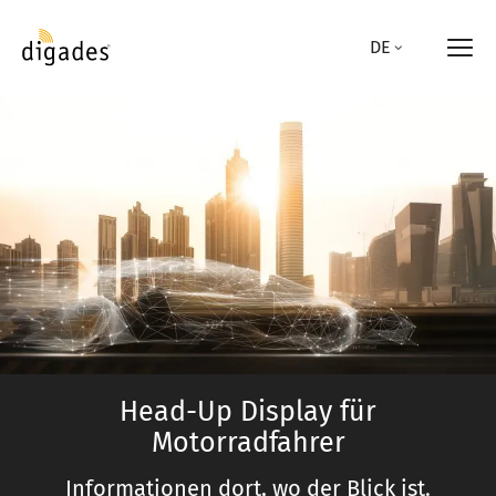
Direkt
zum
DE
Inhalt
Head-Up Display für
Motorradfahrer
Informationen dort, wo der Blick ist.