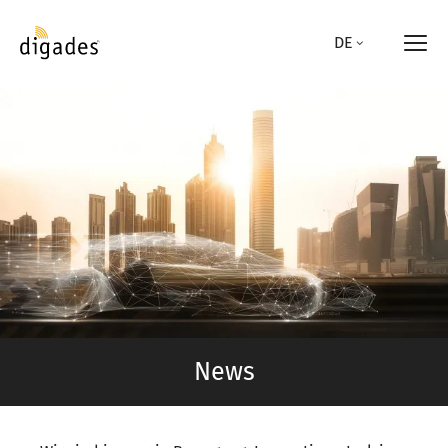
Direkt
zum
DE
Inhalt
News